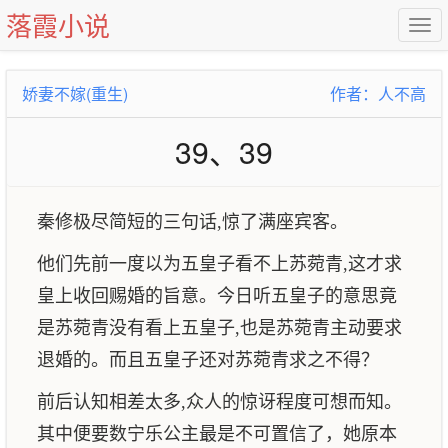
落霞小说
娇妻不嫁(重生)
作者：人不高
39、39
秦修极尽简短的三句话,惊了满座宾客。
他们先前一度以为五皇子看不上苏菀青,这才求
皇上收回赐婚的旨意。今日听五皇子的意思竟
是苏菀青没有看上五皇子,也是苏菀青主动要求
退婚的。而且五皇子还对苏菀青求之不得？
前后认知相差太多,众人的惊讶程度可想而知。
其中便要数宁乐公主最是不可置信了，她原本