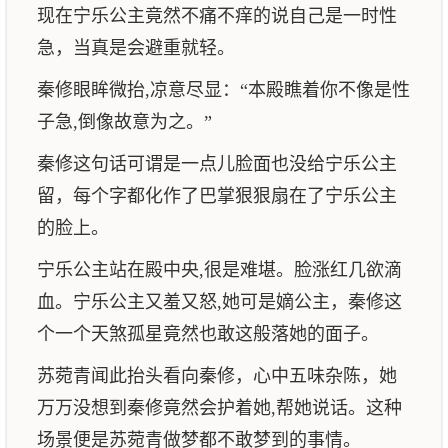
现在宁乐公主竟然不痛不痒的说自己是一时性
急，当真是会避重就轻。
秦修眼眸微抬,凉意尽显：“本殿瞧着你不像是性
子急,倒像故意为之。”
秦修这句话可谓是一点儿脸面也没给宁乐公主
留，每个字都化作了巴掌狠狠扇在了宁乐公主
的脸上。
宁乐公主站在殿中央,很是难堪。脸涨红几欲滴
血。宁乐公主又羞又怒,她可是嫡公主，秦修这
个一个天煞孤星竟然也敢这般落她的面子。
苏菀青闻此抬头看向秦修，心中五味杂陈，她
万万没想到秦修竟然会护着她,帮她说话。这种
场景便是苏菀青做梦都不敢梦到的事情。