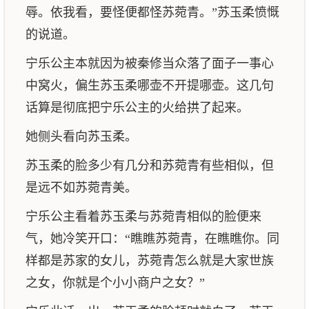
辱。依我看，要怪便都怪苏菀青。”苏玉柔愤慨
的说道。
宁乐公主本就因为被秦修当众落了面子一事心
中窝火，偏生苏玉柔哪壶不开提哪壶。这几句
话算是彻底把宁乐公主的火给拱了起来。
她侧头看向苏玉柔。
苏玉柔的脸多少有几分和苏菀青有些相似，但
是远不如苏菀青美。
宁乐公主看着苏玉柔与苏菀青相似的脸便来
气，她冷笑开口：“瞧瞧苏菀青，在瞧瞧你。同
样都是苏家的女儿，苏菀青怎么就是大家世族
之女，你就是个小小商户之女？”