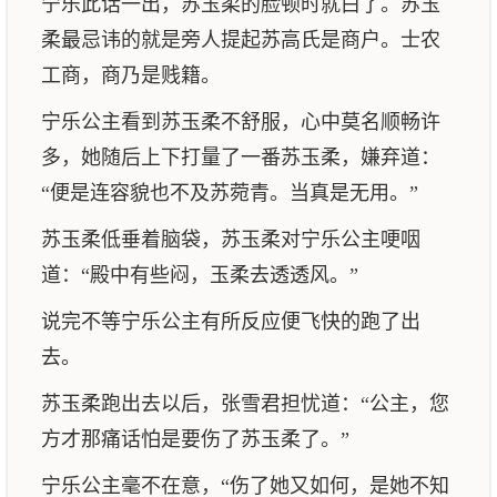
宁乐此话一出，苏玉柔的脸顿时就白了。苏玉
柔最忌讳的就是旁人提起苏高氏是商户。士农
工商，商乃是贱籍。
宁乐公主看到苏玉柔不舒服，心中莫名顺畅许
多，她随后上下打量了一番苏玉柔，嫌弃道：
“便是连容貌也不及苏菀青。当真是无用。”
苏玉柔低垂着脑袋，苏玉柔对宁乐公主哽咽
道：“殿中有些闷，玉柔去透透风。”
说完不等宁乐公主有所反应便飞快的跑了出
去。
苏玉柔跑出去以后，张雪君担忧道：“公主，您
方才那痛话怕是要伤了苏玉柔了。”
宁乐公主毫不在意，“伤了她又如何，是她不知