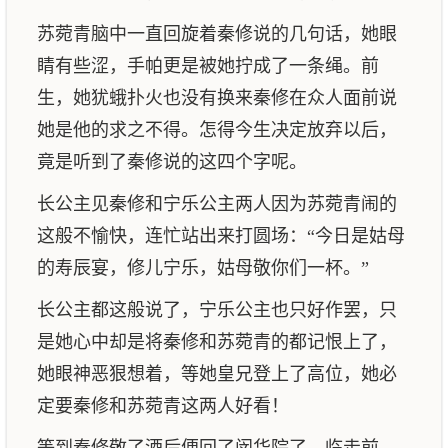
苏菀青脑中一直回旋着秦修说的几句话，她眼
睛有些涩，手帕更是被她拧成了一条绳。前
生，她犹蛾扑火也没有换来秦修在众人面前说
她是他的求之不得。怎得今生决定放弃以后，
竟是听到了秦修说的这四个字呢。
长公主见秦修和宁乐公主两人因为苏菀青闹的
这般不愉快，连忙站出来打圆场：“今日是姑母
的寿辰宴，修儿宁乐，姑母敬你们一杯。”
长公主都这般说了，宁乐公主也只好作罢，只
是她心中却是将秦修和苏菀青的都记恨上了，
她眼神恶狠想着，等她皇兄登上了高位，她必
定要秦修和苏菀青这两人好看！