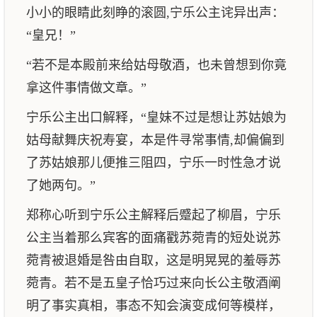
小小的眼睛此刻睁的滚圆,宁乐公主诧异出声：
“皇兄！”
“若不是本殿前来给姑母敬酒，也未曾想到你竟
拿这件事情做文章。”
宁乐公主出口解释，“皇妹不过是想让苏姑娘为
姑母献舞庆祝寿宴，本是件寻常事情,却偏偏到
了苏姑娘那儿便推三阻四，宁乐一时性急才说
了她两句。”
郑称心听到宁乐公主解释后蹙起了柳眉，宁乐
公主当着那么宾客的面痛戳苏菀青的短处说苏
菀青被退婚是咎由自取，这是明晃晃的羞辱苏
菀青。若不是五皇子恰巧过来向长公主敬酒阐
明了事实真相，事态不知会演变成何等模样，