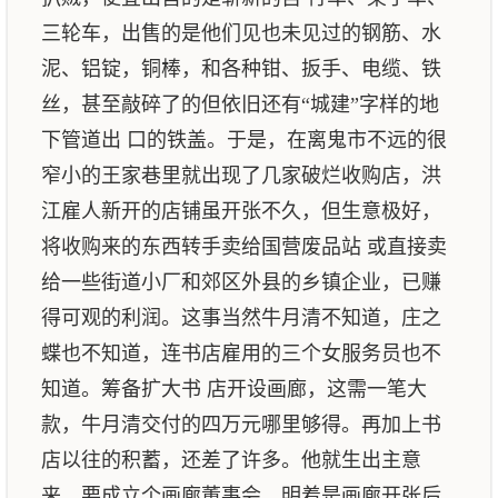
三轮车，出售的是他们见也未见过的钢筋、水
泥、铝锭，铜棒，和各种钳、扳手、电缆、铁
丝，甚至敲碎了的但依旧还有“城建”字样的地
下管道出 口的铁盖。于是，在离鬼市不远的很
窄小的王家巷里就出现了几家破烂收购店，洪
江雇人新开的店铺虽开张不久，但生意极好，
将收购来的东西转手卖给国营废品站 或直接卖
给一些街道小厂和郊区外县的乡镇企业，已赚
得可观的利润。这事当然牛月清不知道，庄之
蝶也不知道，连书店雇用的三个女服务员也不
知道。筹备扩大书 店开设画廊，这需一笔大
款，牛月清交付的四万元哪里够得。再加上书
店以往的积蓄，还差了许多。他就生出主意
来，要成立个画廊董事会，明着是画廊开张后