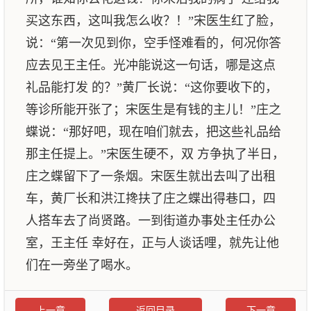
买这东西，这叫我怎么收？！”宋医生红了脸，
说：“第一次见到你，空手怪难看的，何况你答
应去见王主任。光冲能说这一句话，哪是这点
礼品能打发 的？”黄厂长说：“这你要收下的，
等诊所能开张了；宋医生是有钱的主儿！”庄之
蝶说：“那好吧，现在咱们就去，把这些礼品给
那主任提上。”宋医生硬不，双 方争执了半日，
庄之蝶留下了一条烟。宋医生就出去叫了出租
车，黄厂长和洪江搀扶了庄之蝶出得巷口，四
人搭车去了尚贤路。一到街道办事处主任办公
室，王主任 幸好在，正与人谈话哩，就先让他
们在一旁坐了喝水。
上一章
返回目录
下一章