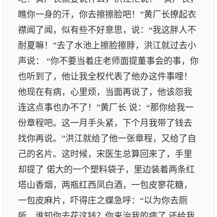
瞧你一身的汗，你去擦擦脸吧！”黄厂长撩起衣
襟闻了闻，似有些不好意思，说：“我这胖人不
耐夏嘛！”去了水池上擦脸擦脖，洪江就过去小
声说： “你不要当着庄老师面提董事会的事，你
也听到了，他让我全权代表了他办这件事哩！
他现在有病，心里烦，当面再说了，他该怨我
连这点事也办不了！”黄厂长 说：“那你给我一
份章程吧。这一月手头紧，下个月我带了钱去
找你再说。”洪江就给了他一张章程，又给了自
己的名片。这时候，宋医生总算回来了，手里
却提了 偌大的一个塑料袋子，里边装着两条红
塔山香烟，两瓶红西凤白酒，一包皮寥花糖，
一包皮麻片，吓得庄之蝶急呼：“以为你去厕
所，谁知你去花这钱？你来治我的病了 还给我