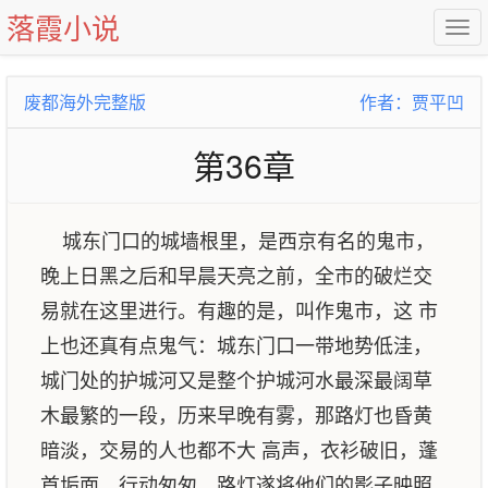
落霞小说
废都海外完整版
作者：贾平凹
第36章
城东门口的城墙根里，是西京有名的鬼市，
晚上日黑之后和早晨天亮之前，全市的破烂交
易就在这里进行。有趣的是，叫作鬼市，这 市
上也还真有点鬼气：城东门口一带地势低洼，
城门处的护城河又是整个护城河水最深最阔草
木最繁的一段，历来早晚有雾，那路灯也昏黄
暗淡，交易的人也都不大 高声，衣衫破旧，蓬
首垢面，行动匆匆，路灯遂将他们的影子映照