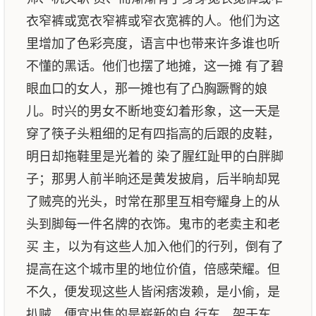
衣窄裤或宽衣窄裤或窄衣宽裤的人。他们为这
里增加了色彩亮度，语言中也带来许多谁也听
不懂的黑话。他们也摆了地摊，这一摊 有了碧
眼血口的女人，那一摊也有了凸胸蹶臀的娘
儿。时兴的男女不断地变幻着形象，这一天是
穿了筷子头粗细的足有四指高的后跟的皮鞋，
明日却拖鞋里是光着的 染了腥红趾甲的白胖脚
子；那男人前半晌还是黄发披肩，后半晌却晃
了贼亮的光头，时常在那里互相夸耀身上的从
头到脚每一件名牌的衣饰。鬼市的老卖主和老
买 主，以为有这些人加入他们的行列，倒有了
提高在这个城市里的地位价值，倍感荣耀。但
不久，便发现这些人皆闲痞泼赖，是小偷，是
扒贼，便宜出售的是崭新的自 行车、架于车、