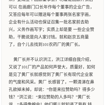
可以 在画廊门口长年作每个董事的企业广告，
又答应每年可以赠送每个董事两张名家字画，
企业有什么活动也保证召集一批名家前去助
兴，义务作画写字；实质上却是要 一些企业赞
助，干脆说是向人家讨钱。就和赵京五商量
了，自个儿去找到101农药厂的黄厂长。
黄厂长并不认识洪江，洪江详细自我介绍，
又说了101厂的产品如何声誉大，质量好，如何
是见了黄厂长就感觉到了黄厂长有现代企业家
的气度和风采。黄厂 长感冒了，一颗清涕在鼻
孔欲掉未掉，却说：“你是来拉赞助吗？得多少
钱？”洪江说：“来拉赞助的人多吗？”黄厂长
说，“多得像蝗虫！他们哪儿就知道了我有 钱，