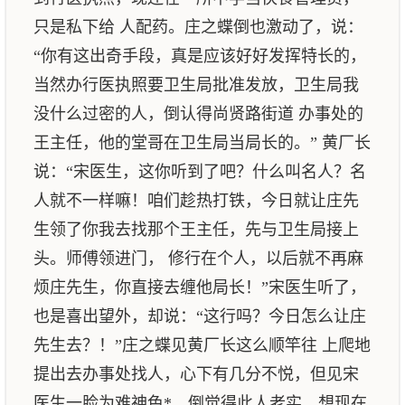
只是私下给 人配药。庄之蝶倒也激动了，说：
“你有这出奇手段，真是应该好好发挥特长的，
当然办行医执照要卫生局批准发放，卫生局我
没什么过密的人，倒认得尚贤路街道 办事处的
王主任，他的堂哥在卫生局当局长的。” 黄厂长
说：“宋医生，这你听到了吧？什么叫名人？名
人就不一样嘛！咱们趁热打铁，今日就让庄先
生领了你我去找那个王主任，先与卫生局接上
头。师傅领进门， 修行在个人，以后就不再麻
烦庄先生，你直接去缠他局长！”宋医生听了，
也是喜出望外，却说：“这行吗？今日怎么让庄
先生去？！”庄之蝶见黄厂长这么顺竿往 上爬地
提出去办事处找人，心下有几分不悦，但见宋
医生一脸为难神色*，倒觉得此人老实。想现在