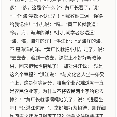
爹： “爹，这是个什么字？黄厂长看了，说：
“一个‘海’字都不认识？！” 我教你三遍，你得
给我记住！”小儿说：“嗯。”黄厂长就教道：
“海，海，海洋的洋！”小儿就学者念唱道：
“海，海，海洋的洋！”洪江说：“是海洋的海，
不 是海洋的洋。”黄厂长就把小儿训走了，说：
“去去去，滚到一边去，课堂上不好好听教师
讲，回来把我也搞乱了！”却对洪江说：“就是
这么个章程？”洪江说： “与文化名人坐一条凳
子上，这是何等身分，咱当企业家难道就一直
是农民企业家，为什么不将农民两个字给它去
掉？！”黄厂长就嘿嘿嘿地笑了，说：“进屋坐
吧！”让洪江进屋了，拿好烟好茶招待，却详细
询问庄之蝶近日搬家了吗？他岳父住院病好了