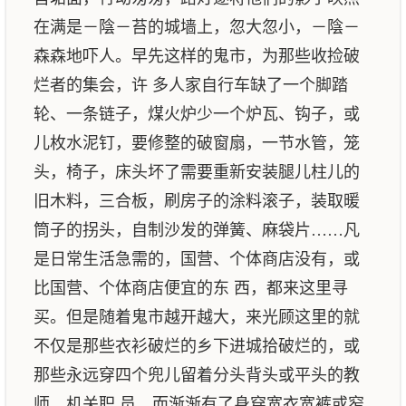
在满是－陰－苔的城墙上，忽大忽小，－陰－
森森地吓人。早先这样的鬼市，为那些收捡破
烂者的集会，许 多人家自行车缺了一个脚踏
轮、一条链子，煤火炉少一个炉瓦、钩子，或
儿枚水泥钉，要修整的破窗扇，一节水管，笼
头，椅子，床头坏了需要重新安装腿儿柱儿的
旧木料，三合板，刷房子的涂料滚子，装取暖
筒子的拐头，自制沙发的弹簧、麻袋片……凡
是日常生活急需的，国营、个体商店没有，或
比国营、个体商店便宜的东 西，都来这里寻
买。但是随着鬼市越开越大，来光顾这里的就
不仅是那些衣衫破烂的乡下进城拾破烂的，或
那些永远穿四个兜儿留着分头背头或平头的教
师、机关职 员、而渐渐有了身穿宽衣宽裤或窄