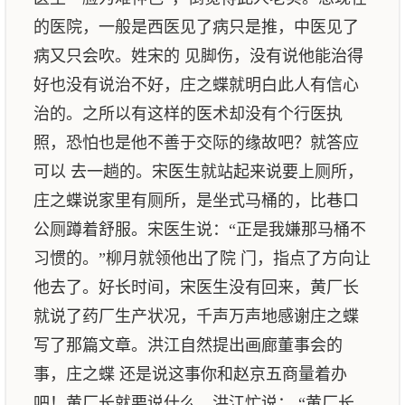
的医院，一般是西医见了病只是推，中医见了
病又只会吹。姓宋的 见脚伤，没有说他能治得
好也没有说治不好，庄之蝶就明白此人有信心
治的。之所以有这样的医术却没有个行医执
照，恐怕也是他不善于交际的缘故吧？就答应
可以 去一趟的。宋医生就站起来说要上厕所，
庄之蝶说家里有厕所，是坐式马桶的，比巷口
公厕蹲着舒服。宋医生说：“正是我嫌那马桶不
习惯的。”柳月就领他出了院 门，指点了方向让
他去了。好长时间，宋医生没有回来，黄厂长
就说了药厂生产状况，千声万声地感谢庄之蝶
写了那篇文章。洪江自然提出画廊董事会的
事，庄之蝶 还是说这事你和赵京五商量着办
吧！黄厂长就要说什么，洪江忙说： “黄厂长，