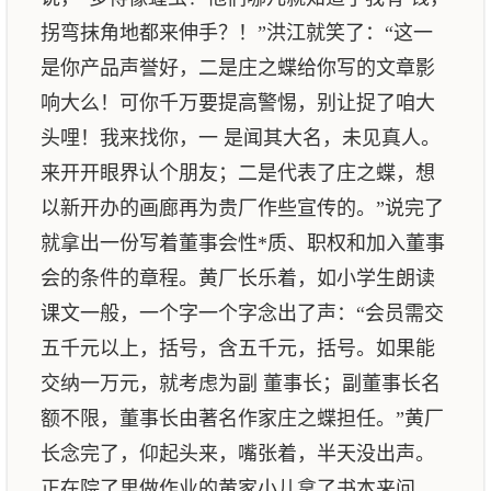
拐弯抹角地都来伸手？！”洪江就笑了：“这一
是你产品声誉好，二是庄之蝶给你写的文章影
响大么！可你千万要提高警惕，别让捉了咱大
头哩！我来找你，一 是闻其大名，未见真人。
来开开眼界认个朋友；二是代表了庄之蝶，想
以新开办的画廊再为贵厂作些宣传的。”说完了
就拿出一份写着董事会性*质、职权和加入董事
会的条件的章程。黄厂长乐着，如小学生朗读
课文一般，一个字一个字念出了声：“会员需交
五千元以上，括号，含五千元，括号。如果能
交纳一万元，就考虑为副 董事长；副董事长名
额不限，董事长由著名作家庄之蝶担任。”黄厂
长念完了，仰起头来，嘴张着，半天没出声。
正在院了里做作业的黄家小儿拿了书本来问