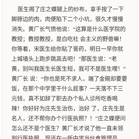
医生揭了庄之蝶腿上的纱布，拿手按了一下
脚脖边的肉，肉便陷下二个小坑，很久才慢慢
消失。黄厂长气愤他说：“这算是什么医学院的
教授；教授教授，是白吃社 会主义的野兽嘛！
你等着，宋医生给你贴了膏药，明日一早你就
上城墙头上跑步跳高去吧！”那医生说：“老
黄，别叫我医生长医生短，我可不是医生哩！”
黄厂长 说：“你也是死不求人，端了金碗却要要
饭，在那个中学里干什么屁事？一天落不下三
元钱，真不如辞了职去办个私人诊所吃香喝
辣！你好好为庄先生治伤，治好 了，庄先生是
名人，还不帮你办个行医执照？！”庄之蝶便问
怎么还不是个医生？黄厂长才说了他一直未领
到行医执照，现还在一所中学当伙食管理员，