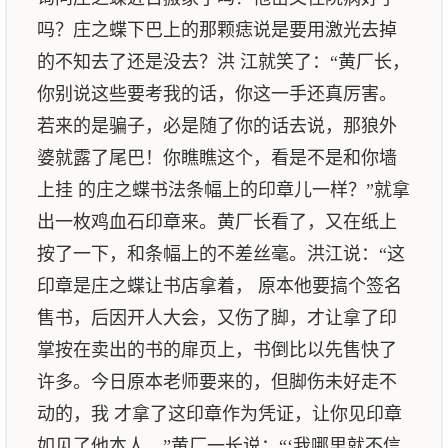
吗？庄之蝶下巴上的那颗痣说是要用激光去掉
的不知去了还是没去？洪 江就笑了：“黄厂长，
你别说这些要考我的话，你这一手还真厉害。
若来的是骗子，必是随了你的话去说，那狼外
婆就露了尾巴！你瞧瞧这个，看是不是和你墙
上挂 的庄之蝶书法条幅上的印章儿一样？”就拿
出一枚鸡血石印章来。黄厂长看了，又在纸上
按了一下，和条幅上的不差丝毫。洪江说：“这
印章是庄之蝶让书店拿着， 原本他要搞个签名
售书，后因开人大会，又伤了脚，才让拿了印
掌按在卖出的书的扉页上，书倒比以先售快了
许多。今日原本老师要来的，但脚伤未好走不
动的，我 才拿了这印章作为凭证，让你见印章
如见了他本人。”黄厂一长说：“‘我哪里就不信