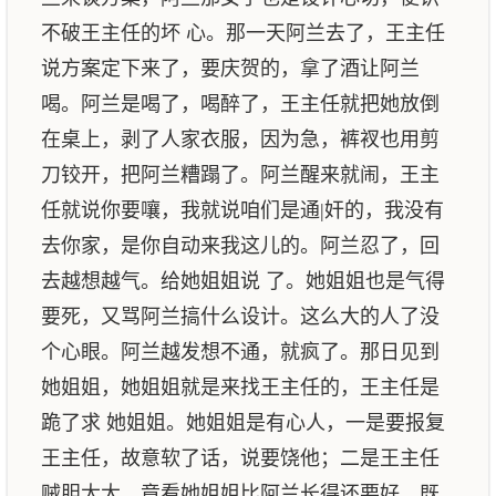
不破王主任的坏 心。那一天阿兰去了，王主任
说方案定下来了，要庆贺的，拿了酒让阿兰
喝。阿兰是喝了，喝醉了，王主任就把她放倒
在桌上，剥了人家衣服，因为急，裤衩也用剪
刀铰开，把阿兰糟蹋了。阿兰醒来就闹，王主
任就说你要嚷，我就说咱们是通|奸的，我没有
去你家，是你自动来我这儿的。阿兰忍了，回
去越想越气。给她姐姐说 了。她姐姐也是气得
要死，又骂阿兰搞什么设计。这么大的人了没
个心眼。阿兰越发想不通，就疯了。那日见到
她姐姐，她姐姐就是来找王主任的，王主任是
跪了求 她姐姐。她姐姐是有心人，一是要报复
王主任，故意软了话，说要饶他；二是王主任
贼胆太大，竟看她姐姐比阿兰长得还要好，既