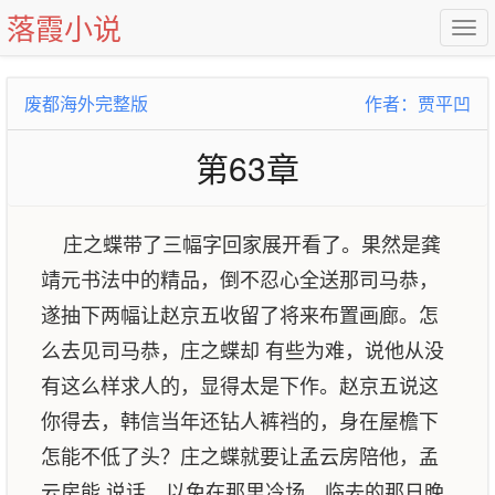
落霞小说
废都海外完整版
作者：贾平凹
第63章
庄之蝶带了三幅字回家展开看了。果然是龚
靖元书法中的精品，倒不忍心全送那司马恭，
遂抽下两幅让赵京五收留了将来布置画廊。怎
么去见司马恭，庄之蝶却 有些为难，说他从没
有这么样求人的，显得太是下作。赵京五说这
你得去，韩信当年还钻人裤裆的，身在屋檐下
怎能不低了头？庄之蝶就要让孟云房陪他，孟
云房能 说话，以免在那里冷场。临去的那日晚