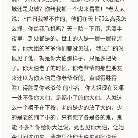
城还是鬼城？你给我抓一个鬼来看看！”老太太
说： “白日我抓不住的，他们在天上那么高我怎
么抓，你给我飞机吗？天－陰－下雨，黑漆半
夜里，到处都是的。世上的人是一层一层轮流
着，你大姐的爷爷你们都没见过， 我过门的时
候见了他，就是你大伯那样子，只是多把胡
子。你大伯老了的时候，你老爷爷的那些朋友
来还以为你大伯是你老爷爷的，直喊得胜得
胜！得胜是你老爷爷 的小名。你大姐现在又哪
一处不像你大伯，是缩小了的你大伯。人就这
么一个模子在下按，老的是少的放了大的，少
的是老的缩了小的，只有死了各是各的鬼，鬼
能 不多？你给你大姐说，她要见你大伯，让她
今日回这边来，我夜里让你大伯来和她说话