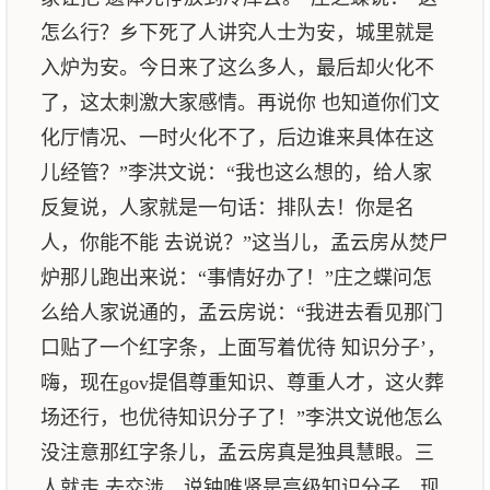
怎么行？乡下死了人讲究人士为安，城里就是
入炉为安。今日来了这么多人，最后却火化不
了，这太刺激大家感情。再说你 也知道你们文
化厅情况、一时火化不了，后边谁来具体在这
儿经管？”李洪文说：“我也这么想的，给人家
反复说，人家就是一句话：排队去！你是名
人，你能不能 去说说？”这当儿，孟云房从焚尸
炉那儿跑出来说：“事情好办了！”庄之蝶问怎
么给人家说通的，孟云房说：“我进去看见那门
口贴了一个红字条，上面写着优待 知识分子’，
嗨，现在gov提倡尊重知识、尊重人才，这火葬
场还行，也优待知识分子了！”李洪文说他怎么
没注意那红字条儿，孟云房真是独具慧眼。三
人就走 去交涉，说钟唯贤是高级知识分子，现