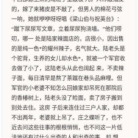
的，嫁了来猪皮是不敲了，但男人的棉花弓弦
一响，她就咿咿呀呀唱《梁山伯与祝英台》：
“蹴下尿尿写文章，立着尿尿狗浇墙。”他们唠
叨，哪一 处是陆家辣面店的，店很小，因出售
的是纯一色*的耀州辣子，名气就大。陆老头是
个驼背，生养的女儿却水色*，就被一个军官收
去做了小了，这陆老头从此也阔起 来，不卖辣
子面，每日清早是熬了茶蹴在巷头品麻哩。但
军官的小老婆不知怎么回娘家却吊死在那院后
的香椿树上，陆老头没了睑面，卖了房子搬到
别处去住。这房 子后来连住过三户人家，却都
不出两年，老婆就上吊了。庄之蝶听了，也不
近去问这些往事的根根悄悄，也不问这一片低
洼地还有过什么出奇的人和出奇的事，却 想，