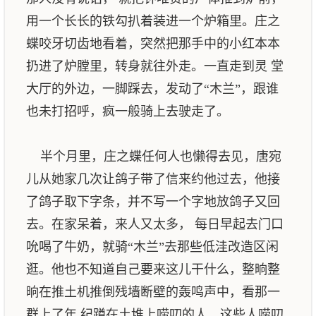
用一个长长的铁勾扒着装进一个炉箱里。庄之
蝶咬牙切齿地看着，突然把那手中的小红本本
扔进了炉膛里，转身就往外走。一直走到灵 堂
大厅的外边，一脚踩去，发动了“木兰”，跟谁
也未打招呼，疯一般骑上去驶走了。
半个月里，庄之蝶任何人也懒得去见，唐宛
儿从她家几次让鸽子带了信来约他过去，他接
了鸽子取下字条，并不写一个字地放鸽子又回
去。在家呆着，来人又太多， 每日早起去门口
吮喝了牛奶，就骑“木兰”去那些低洼改造区闲
逛。他也不知道自己要来这儿干什么，整晌整
晌在推土机推倒残墙断壁的轰鸣声中，看那一
群上了年 纪蹲在土堆上唠叨的人。这些人唠叨