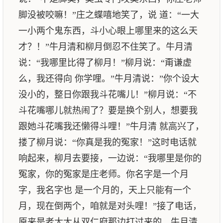
脚没被咬嘛！”庄之蝶嘻地笑了，说 道：“一大
一小两个鬼东西，斗小心眼上哪里来的这么天
才？！”牛月清和柳月倒忍不住笑了。牛月清
说：“我哪里比得了柳月！”柳月说：“甭谦虚
么，我还得向 你学哩。”牛月清说：”你个设大
没小的，整日你跟我斗花嘴儿！”柳月说：“不
斗花嘴哪儿就热闹了？要是换个别人，想要我
跟她斗花嘴我还懒得斗哩！”牛月清 就高兴了，
搂了柳月说：“你真是我的冤家！”这时电话就
响起来，柳月去要接，一边说：“我哪里是你的
冤家，你的冤家是庄老师。你名字是一个月
字，我名字也 是一个月的，天上只能有一个
月，现在倒两个，咱就是对头哩！”接了电话，
原来是老太太从双仁府那边打过来的。牛月清