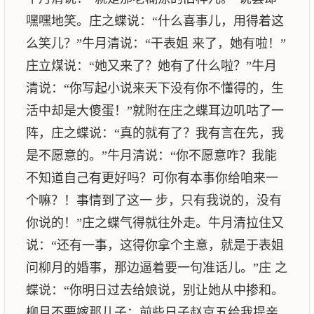
嘿嘿地笑。庄之蝶说：“什么喜事儿，用得着这
么笑儿？”牛月清说：“干表姐 来了，她有啦！”
庄立煤说：“她又来了？她有了什么啦？”牛月
清说：“你写起小说来天下没有你不懂得的，生
活中却是大傻蛋！”就附在庄之蝶耳边叽咕了一
阵，庄之蝶说：“真的就有了？我有言在先，我
是不愿意的。”牛月清说：“你不愿意咋？我能
不知道自己有更好吗？可你有本事你给咱来一
个嘛？！事情到了这一 步，只有我说的，没有
你说的！”庄之蝶气得就往外走。牛月清拉住又
说：“还有一事，这得你拿个主意，就是于表姐
问柳月的婚事，那边逼着要一句准话儿。”庄 之
蝶说：“你明日过去给娘说，别让她从中掺和。
柳月不要嫁那儿子；前些日子赵京五给我提亲