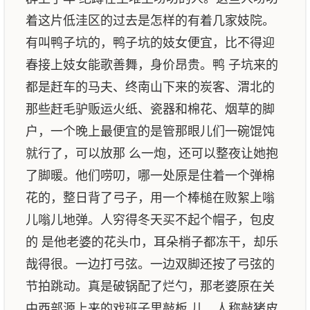
着这片低洼区的过去是怎样的有着几家妓院。
有叫鸭子坑的，鸭子坑的妓女便宜，比不得迎
春接上妓女能歌善舞，身价昂贵。鸭 子坑来的
都是赶车的马夫、终南山下来的炭客、渭北的
那些赶毛驴贩运火纸、瓷器和棉花、烟草的脚
户，一个晚上最便宜的是管那眼儿们一碗馄饨
就行了，可以放那 么一炮，还可以整夜让她抱
了脚暖。他们唠叨，哪一处原是住着一个弹棉
花的，整日背了弓子，用一个棒槌在败絮上嗡
儿嗡儿地弹。人穷得冬天买不起个帽子，包皮
的 是他老婆的花头巾，耳朵梢子都冻干，却乐
哉得很。一边打弓弦。一边双脚还按了弓弦的
节拍跳动。真是破锅配了烂勺，那老婆原在关
中西部源上来的戏班子里敲板 儿，人称敲猪皮