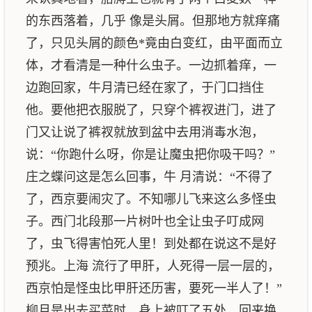
的东西落着，几乎 像是头屑。但那地方就痒痛
了，只见头屑的颜色*竟由白变红，由平面而立
体，才看清是一种什么虫子。一边抓着痒，一
边跑回家，牛月清已经在家了，于门口挡住
他。要他把衣服脱了，只穿个裤衩进门，进了
门又让说了裤衩就放到盆中去用消毒水泡，
说：“你跑什么呀，你是让魔虫把你吸干吗？”
庄之蝶问这是怎么回事，牛 月清说：“不得了
了，西京要闹灾了。不知哪儿飞来这么多怪虫
子。西门北段那一片树叶也全让虫子叮成网
了，虫飞得害怕死人里！到处都在说这不是好
预兆。上海 流行了甲肝，人死得一层一层的，
西京怕是怪虫比甲肝还历害，要死一半人了！”
柳月是出去买菜时，身上被叮了五处，回来换