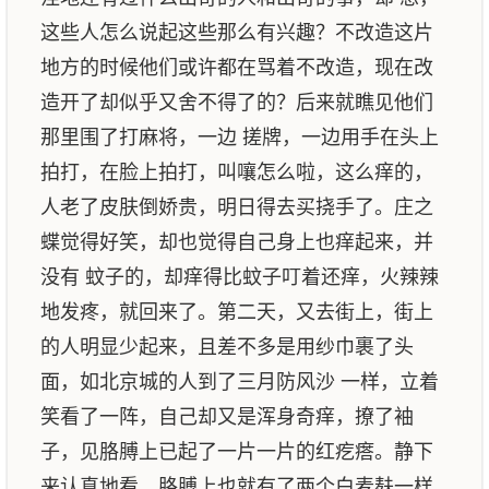
这些人怎么说起这些那么有兴趣？不改造这片
地方的时候他们或许都在骂着不改造，现在改
造开了却似乎又舍不得了的？后来就瞧见他们
那里围了打麻将，一边 搓牌，一边用手在头上
拍打，在脸上拍打，叫嚷怎么啦，这么痒的，
人老了皮肤倒娇贵，明日得去买挠手了。庄之
蝶觉得好笑，却也觉得自己身上也痒起来，并
没有 蚊子的，却痒得比蚊子叮着还痒，火辣辣
地发疼，就回来了。第二天，又去街上，街上
的人明显少起来，且差不多是用纱巾裹了头
面，如北京城的人到了三月防风沙 一样，立着
笑看了一阵，自己却又是浑身奇痒，撩了袖
子，见胳膊上已起了一片一片的红疙瘩。静下
来认真地看，胳膊上也就有了两个白麦麸一样