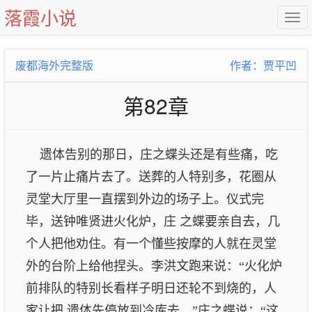
落霞小说
废都海外完整版
作者：贾平凹
第82章
遗体告别的那日，庄之蝶头还是有些痛，吃
了一片止痛片去了。送葬的人特别多，花圈从
灵堂大厅里一直摆到外边的场子上。仪式完
毕，送钟唯贤进火化炉，庄 之蝶要亲自去，几
个人把他劝住。有一个懂些按摩的人就在灵堂
外的台阶上给他捏头。李洪文跑来说：“火化炉
前排队的特别长看样子明日还轮不到烧的，人
家让把 遗体先停放到冷库去。”庄之蝶说：“这