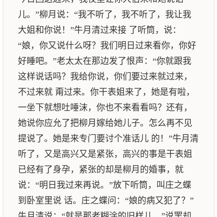
儿。”柳月说：“我不听了，我不听了，我让我
大姐和你说！”牛月清过来接 了听筒，说：
“娘，你又说什么呀？我们明日过来看你，你好
好睡吧。”老太太在那边发了恨声：“你就跟我
这样说话吗？我给你说，你们要过来就过来，
不过来就 甭过来。你干表姐来了，她是有啦，
一坐下就想吐唾沫，你也不来看看吗？还有，
她说你应允了把柳月嫁给她儿子。怎么再不见
提说了。她是来专门要讨个准话儿 的！”牛月清
听了，又是高兴又是紧张，高兴的事是干表姐
已经有了身孕，紧张的却是柳月的婚事，就
说：“明日我过来再说。”放下听筒，叫庄之蝶
到卧室里说 话。庄之蝶问：“娘的病又犯了？”
牛月清说：“就是那老糊涂的旧样儿。”说罢却