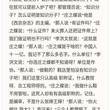
在就可以提前入炉了吧？那管理员说：“知识分
子？怎么证明是知识分子？”庄之蝶说“他是
《西京杂志》的主编。”那人说 “有证件吗？”庄
之蝶说：“什么证件？来火葬人还把证件带上？
我们做证明也不行吗？”李洪文就说：“这就是
庄之蝶！”那人说：“庄之蝶是干啥的？中国人
十 一亿。我记不了那么多名字。什么单位？”李
洪文说：“你连庄之蝶都不知道呀？单位是作
协。”那人说：“做鞋的？鞋店里怕没有知识分
子吧！我们这里只认高级 职称证，什么教授
呀．总工程师呀的。”庄之蝶说：“我做什么鞋
不用管啦，这死人却有有高级职称的，记住，
是编审，不是什么张婶王婶！”那人说：“你火
倒比 我大？！拿证来！”三个人都傻眼了。庄之