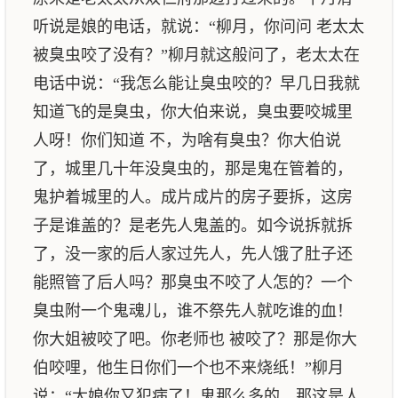
听说是娘的电话，就说：“柳月，你问问 老太太
被臭虫咬了没有？”柳月就这般问了，老太太在
电话中说：“我怎么能让臭虫咬的？早几日我就
知道飞的是臭虫，你大伯来说，臭虫要咬城里
人呀！你们知道 不，为啥有臭虫？你大伯说
了，城里几十年没臭虫的，那是鬼在管着的，
鬼护着城里的人。成片成片的房子要拆，这房
子是谁盖的？是老先人鬼盖的。如今说拆就拆
了，没一家的后人家过先人，先人饿了肚子还
能照管了后人吗？那臭虫不咬了人怎的？一个
臭虫附一个鬼魂儿，谁不祭先人就吃谁的血！
你大姐被咬了吧。你老师也 被咬了？那是你大
伯咬哩，他生日你们一个也不来烧纸！”柳月
说：“大娘你又犯病了！鬼那么多的，那这是人