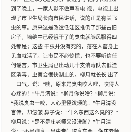
到了晚上，一家人默不做声看电 视，电视上出
现了市卫生局长向市民讲话，说的正是有关飞
虫的事。原来这是改造低洼区推倒了那些古旧
房子，墙缝中已经饿干了的臭虫就随风飘得四
处都是；这些 干虫并没有死的，落在人畜身上
见血就活了。让市民不必惊慌，也不要听信任
何谣言，市卫生局已出动几十支消毒队去低洼
区消毒，虫害会很快制止的。柳月就长长 出了
一口气，说：“噢，原来是臭虫咬人哩，咬得人
心疼的！”牛月清说：“柳月你说啥？”柳月说：
“我说臭虫一咬，人心里怪泼烦的。”牛月清没
言传，却皱皱 鼻子说：“什么东西这么臭的？”
柳月说：“是不是庄老师又没洗脚？”牛月清
说：“不是脚臭，臭虫专门咬臭东西，你庄老师