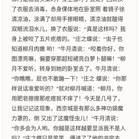
了衣服去消毒，赤身倮体地在卧室照 着镜子徐
清凉油，涂满了却用手擦眼睛，清凉油就酸得
双眼流泪水儿，换了衣服说：“真是这样吗？我
身上被咬了五片疙瘩的。”庄之蝶说：“虫子也
知道柳月肉嫩 哟！”牛月清说：“咬着你好，你
图漂亮嘛，偏要穿那超短裙亮白萝卜腿嘛！”柳
月不爱听，转身到她的卧室去了。牛月清说：
“你瞧瞧，屁也不敢蹦一下！”庄之 蝶说：“你那
样说话准爱听的？”就对柳月喊道：“柳月，你
用肥皂擦擦那疙瘩就不痒了！今天是几号了，
让我记记这现象，西京城是有那么多神功袋魔
力罩的，倒 又出了这魔怪虫儿！”牛月清说：
“你多会为人哟。你越是这样越要显派我不是人
吗？”庄之蝶只是笑笑，便进了了他的书房去。