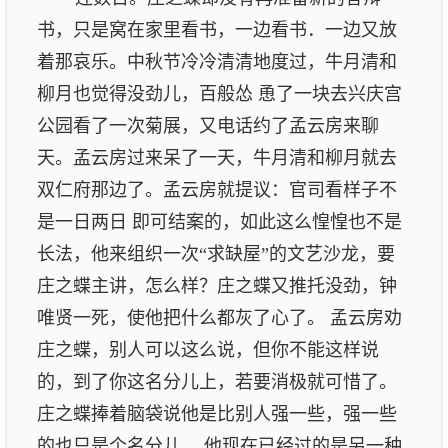
书，只是窝在家里看书，一边看书．一边又放
着那哀乐。中秋节冷冷清清地度过，牛月清和
柳月也觉得没劲儿，百般怂 恿了一块去兴庆宫
公园看了一次菊展，又电话约了孟云房来聊
天。孟云房过来呆了一天，牛月清和柳月就去
双仁府那边了。孟云房就提议：官司看样子不
是一日两日 即可结案的，如此这么惶惶也不是
长法，他来组织一次“求缺屋”的文艺沙龙，要
庄之蝶主讲，怎么样？庄之蝶又推托没劲，钟
唯贤一死，使他把什么都灰了心了。 孟云房劝
庄之蝶，别人可以这么说，但你不能这样说
的，到了你这名分儿上，若要消极就可惜了。
庄之蝶捧着脑袋说他是比别人强一些，强一些
的也只是个名分儿， 他现在已经过的是另一种