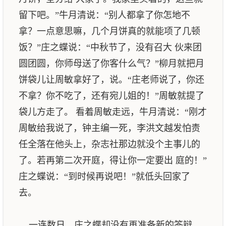
留下吧。”牛月清说：“别人都拿了你怎地不
拿？一点意思嘛，几个月饼真的就能项了几顿
饭？”庄之蝶说：“中秋节了，没有召大 伙来团
圆团圆，你师母送了你客什么气？”柳月就把月
饼袋儿让周敏拿好了，说。“庄老师说了，你还
不拿？你不吃了，还有宛儿姐的！”周敏就提了
袋儿方走了。 看着周敏走远，牛月清说：“刚才
周敏给我说了，钟主编一死，李洪文越发怕责
任全落在他头上，杂志社那边就没个主事儿的
了。若再第二次开庭，得让你一定要出 庭的！”
庄之蝶说：“到时候再说吧！”就低头回家了
去。
一连数日。庄之蝶却没有再准备新的答辩