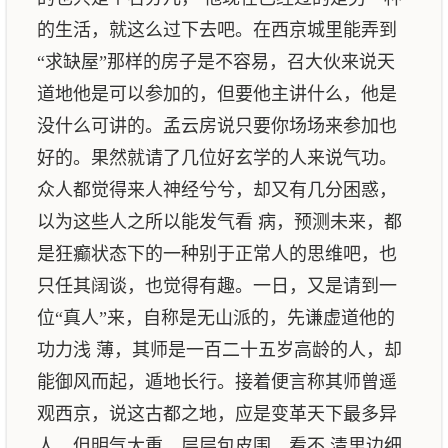
的生活，就这么过下去吧。在西京城里能弄到
“求缺屋”那样的房子是不容易，召大伙来说天
道地他是可以参加的，但要他主讲什么，他是
没什么可讲的。孟云房说只要你场场来参加也
好的。果然就请了几位好玄学的人来说气功。
众人都觉得来人神经兮兮，却又有几分困惑，
以为这些人之所以能发气看 病，预测未来，都
是狂癫状态下的一种别于正常人的思维吧，也
只任其阔谈，也觉得有趣。一日，又是请到一
位“真人”来，自称是无山派的，先谦虚道他的
功力浅 薄，其师是一百二十五岁高龄的人，却
能御风而起，遁地长行。接着便言称其师曾遥
观西京，说这古都之地，应是变革天下最多异
人，但明气太重，层层包皮围，看不 清里边细