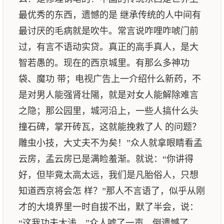
最优秀的东西，遗憾的是 继承传统的人中间有
最讨厌的毛病就是吹牛。常言说咋哩咋唬门前
过，有言不语动实贷。真正的高手真人，是大
智若愚的。现在的西京城里。有那么多神功
袋、魔功 带；电视广告上一介绍什么新药，不
是对男人能强肾壮陽，就是对女人能解除难言
之隐；那公园里，城河沿上，一些人搞什么头
撞石碑，掌开砖瓦，这就能挽救了人 的问题？
雕虫小技，大丈夫不为矣！”众人就拿眼睛看孟
云房，孟云房已是满睑羞渐。就说：“你讲得
好，但毕竟太高太远，我们是凡胎俗人，只想
知道西京将会怎 样？”那人不言语了，似乎从刚
才的大境界里一时自拔不出，默了半会，说：
“这我功夫太浅。”众人嘘了一声，倒遗憾了。