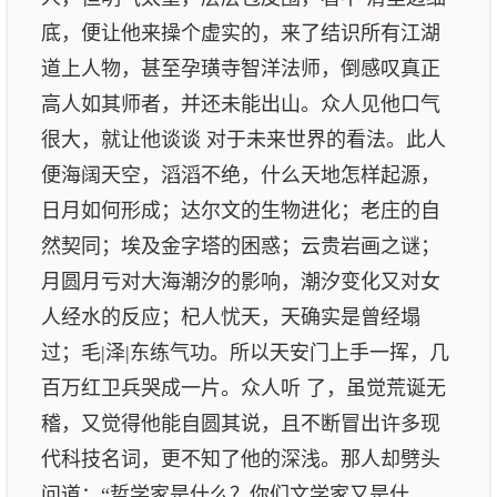
底，便让他来操个虚实的，来了结识所有江湖
道上人物，甚至孕璜寺智洋法师，倒感叹真正
高人如其师者，并还未能出山。众人见他口气
很大，就让他谈谈 对于未来世界的看法。此人
便海阔天空，滔滔不绝，什么天地怎样起源，
日月如何形成；达尔文的生物进化；老庄的自
然契同；埃及金字塔的困惑；云贵岩画之谜；
月圆月亏对大海潮汐的影响，潮汐变化又对女
人经水的反应；杞人忧天，天确实是曾经塌
过；毛|泽|东练气功。所以天安门上手一挥，几
百万红卫兵哭成一片。众人听 了，虽觉荒诞无
稽，又觉得他能自圆其说，且不断冒出许多现
代科技名词，更不知了他的深浅。那人却劈头
问道：“哲学家是什么？你们文学家又是什