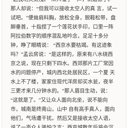
那人却说：“但我可以接收太空人的真 言，试一
试吧。”便耸肩科胸，放松全身，脱鞋松带，盘
脚垂首，十指捏了一个莲花状手印，口里一阵
阿拉伯数字的顺序混乱地吟念，足足十多分
钟，睁了眼睛说： “西京水要枯竭。有这迹象
吗？”孟云房说：“是这样的，原来有八水绕西
京之说，现在只剩下四水。西郊那片工厂常因
水的问题停产，城内西北处居民区，一个夏 天
水上不了楼，家家住现代洋房却买水瓮，夜半
三更才来几分钟水的。”那人眉目生动，说：
“这就是了。”又让众人面向北坐，说不能向
市，城南是终南山，山中 自有高手真人，面向
他们，气场遭干扰。然后又是接收太空人语，
说了一声众人骇怕之言：西京城数年后将会沉