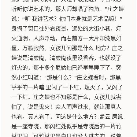
听听你讲艺术的，那大师却唱了独角。”庄之蝶
说：“听 我讲艺术？你们本身就是艺术品嘛！”
身倚了窗口往外看夜景。远处的大街小巷，灯
火通明，人声浮动，而右前方一大片却漆黑如
墨，万籁寂然。女孩儿问那是什么 地方？庄之
蝶说是清虚庵，清虚庵夜里没香客，也就没了
灯火的，那十多个尼姑怕已经早早睡下了。突
然小红叫道：“那是什么？”庄之蝶看时，那黑
乎乎的一片暗 里闪了一下红，熄灭了，又闪了
一下红。庄之蝶也不知那是什么，女孩儿就害
怕了，说是鬼火！众人闻声过来，就让那真人
也看。真人看了，问这是什么地方？孟云 房说
是一座寺院，那闪红处似乎是寺院后的一片竹
林里吧，可竹林里是白日也没人进去的。说着