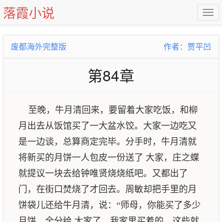
落霞小说
废都海外完整版
作者：贾平凹
第84章
至晚，牛月清回来，要留着大家吃饭，和柳
月出去从饭馆买了一大盆水饺。大家一边吃又
是一边谈，总算商定完毕。分手时，牛月清就
将新买的月饼一人包皮一份送了 大家，庄之蝶
就提议一块去给钟唯贤烧烧纸吧。又都出了
门，在街口焚烧了才回去。周敏却把手里的月
饼袋儿还给牛月清，说：“师母，你能买了多少
月饼，全分给 大家了。我家里买着的，这些就