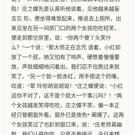
陷！庄之蝶先是认真听他说着，见他越来越妄
言忘 形，便坐得难受起来，推说去上厕所，出
来见坐在另一间房门口的两个女孩吃吃轻笑，
便走到那空房里，说：“你两个傻丫头笑什
么？”一个说：“那大师正在念咒 语着，小红却
放了一个屁，她又怕有了响声，硬憋着慢慢要
放，声就细细地闪着出，我们忍不住跑过来就
笑了。”另一个就一脸赤红，用手捂这个的嘴，
叹道：“翠 玲你胡说胡说！”庄之蝶便说：“小红
这你不对了，这不是个屁大一个事儿吗？！”两
个女孩越发笑得吃吃，庄之蝶不笑，偏一本正
经只管朝窗外看。窗外已是夜色* 阑珊了。这两
个女孩笑过了也趴到窗口来，说：“庄老师真幽
默。我们认得你的，只是不敢接近，今日来想