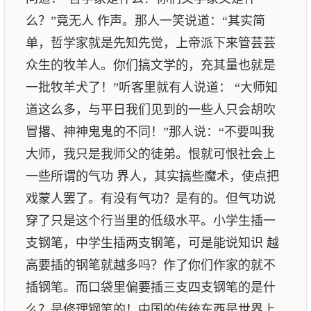
么？”竟无人 作声。那人一笑说道：“其实简
单，哲学家就是先知先觉，上帝派下来管芸芸
众生的牧羊人。你们搞文学的，充其量也就是
一批牧羊犬了！”听客里就有人说道： “大师知
道这么多，与平日我们见到的一些人只会胡吹
冒撂、神神鬼鬼的不同！”那人说：“不要叫我
大师，我只是我师父的徒弟。恨就可恨社会上
一些所谓的气功 界人，其实搞些魔术，使点把
戏蒙人罢了。有没有气功？是有的。但气功说
穿了只是这个行当里的低级水平。小学生插一
支钢笔，中学生插两支钢笔，可是能说知识 越
高要插的钢笔就越多吗？作了你们作家的就不
插钢笔。而口袋里偏要插三支四支钢笔的是什
么？是修理钢笔的！中国的传统东西是世界上