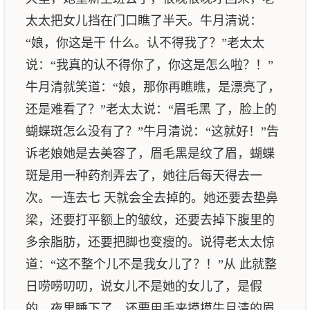
太太把女儿挡在门口瞧了半天。牛月清说：
“娘，你这是干 什么。认不得我了？”老太太
说：“我真的认不得你了，你这是怎么啦？！”
牛月清就笑道：“娘，那你再瞧瞧，是漂亮了，
还是难看了？”老太太说：“眉毛黑 了，脸上的
蝴蝶斑怎么没有了？”牛月清说：“这就好！”告
诉老娘她是去美容了，眉毛黑是纹了眉，蝴蝶
斑是用一种药剂弄去了，她往后每天得去一
次。一连去七 天就会全去掉的。她还要去垫鼻
梁，还要打平额上的皱纹，还要去掉下腹里的
多余脂肪，还要把脚也变瘦的。说得老太太惊
道：“这不整个儿不是我女儿了？！”从 此就整
日唠唠叨叨，说女儿不是她的女儿了，是假
的。夜里睡下了。还要用手来摸摸牛月清的眉