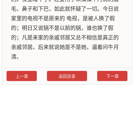
毛、鼻子和下巴，如此就怀疑了一切。今日说
家里的电视不是原来的 电视，是被人换了假
的；明日又说锅不是以前的锅，谁也换了假
的；凡是来家的亲戚邻居又总不相信是真正的
亲戚邻居。后来就说她是不是她，逼着问牛月
清。
上一章
返回目录
下一章