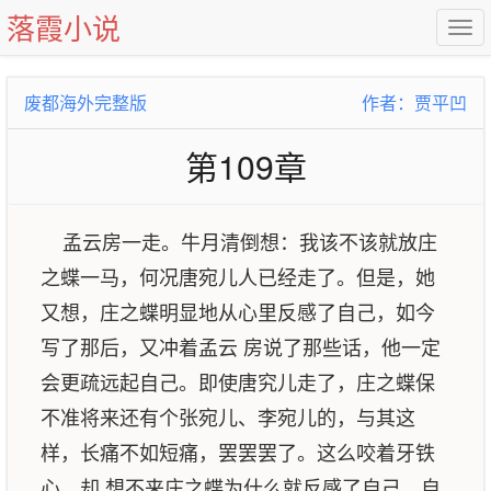
落霞小说
废都海外完整版
作者：贾平凹
第109章
孟云房一走。牛月清倒想：我该不该就放庄
之蝶一马，何况唐宛儿人已经走了。但是，她
又想，庄之蝶明显地从心里反感了自己，如今
写了那后，又冲着孟云 房说了那些话，他一定
会更疏远起自己。即使唐究儿走了，庄之蝶保
不准将来还有个张宛儿、李宛儿的，与其这
样，长痛不如短痛，罢罢罢了。这么咬着牙铁
心，却 想不来庄之蝶为什么就反感了自己，自