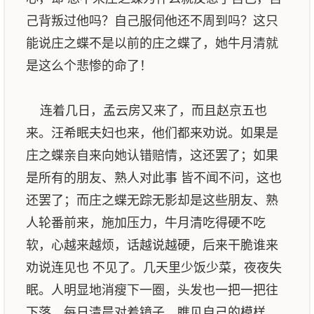
己背叛过他吗？自己服伺他还不周到吗？这只
能说庄之蝶不是以前的庄之蝶了，她牛月清就
是这么个悲惨的命了！
连着几日，孟云房又来了，而且赵京五也
来。汪希眠夫妇也来，他们都来劝说。如果是
庄之蝶亲自来向她认错赔情，这还罢了；如果
是所有的朋友、熟人对此事 皆不闻不问，这也
还罢了；而庄之蝶无踪无影却是这些朋友、熟
人轮番前来，施加压力，牛月清吃得硬不吃
软，心越来越烦，话越说越硬，后来干脆谁来
劝说连见也 不见了。几天里少饭少菜，夜夜失
眠。人明显地消瘦下一圈，头发也一把一把往
下落。每日清晨对着镜子，瞧见自己的模样，