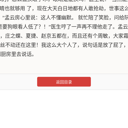
眼睛也就够用 了，现在大天白日地都有人敢抢劫，世事这
？”孟云房心里说：这人不懂幽默。 就忙陪了笑脸，问给
是要狗眼看人低了？！”医生哼了一声再不理他走了。孟云
，庄之蝶、夏捷、赵京五都在，而且还有个周敏，大家霜
丝不动还在这里！我这么大个人了，说句话是放了屁了，
到厨房里去说话。
返回目录