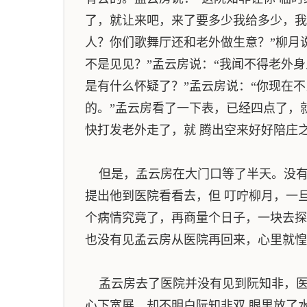
了，就让来吧，来了要多少我给多少，我
人？你们歌舞厅还和老外做生意？”柳月
不是见见？”孟云房说：“我闻不得老外
是有什么怀疑了？”孟云房说：“你现在
的。”孟云房看了一下表，已经四点了，
快打发老外走了，就 腾出空来好好陪庄
但是，孟云房在大门口等了半天。没有
提出他到医院看看去，但 叮咛柳月，一
个病情究竟了，再商量个日子，一块去探
也没有见孟云房从医院再回来，心里就惶
孟云房去了医院并没有见到阮知非，医
心下宽展，却不明白阮知非双 眼里放了