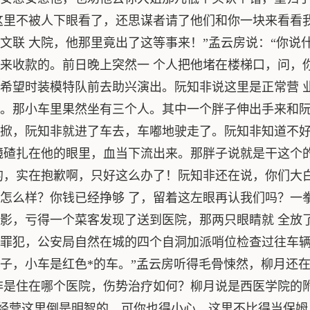
这里不被人下眼看了，还思谋者请了他们和你一块来看看
文联 大院，他那里竟出了这等事来！”孟云房说：“你说
来收款的。前日晚上突然一 个人把他堵在楼梯口，问，
希望时装模特队前去助兴演出。阮知非说这里是正常营 
。那小车里果然坐有三个人。其中一个胖子伸出手来和阮
掀，阮知非就进了车去，车嘟地驶走了。阮知非知道不
镜碴扎在他的眼里，血当下流出来。那胖子说就是干这个
的，实在抱歉啊，只好这么办了！阮知非还在说，你们大
怎么样？你钱已经挣够 了，留着这左眼再认我们吗？一
影，亏得一个菜客发现了送到医院，那两只眼睛就 全放
罪犯，公安局自然在城的四个自洞加派哨位检查过往车辆
子，小车是红色*的车。”孟云房听得毛骨悚然，柳月还
非是住在哪个医院，伤势治疗如何？柳月说是西医学院的
时经营这里倒是明智的，可你也得小心，这里不比得当保姆