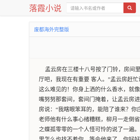
落霞小说
废都海外完整版
孟云房在三楼十八号按了门铃，房间里并
厅吧，我现在有重要 客人。”孟云房赶
这么难见的！你身上洒的什么香水，就像
嘴努努那套间，套间门掩着，让孟云房进
房说：“我瞎眼笨耳的，能陪了谁来？你
老师他有什么事心绪糟糕，柳月一走倒省
之蝶孤零零的一个人怪可怜的说了一遍。
里怎么也找不着你，等会他来了，你好好