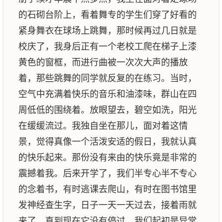
的石砌台阶上，看着舞专的学生们穿了好看的
紧身舞衣在球场上跳舞，那时候再过几日就是
校庆了，我身后正有一个老校工爬在梯子上漆
黄色的窗框，而进行曲被一次次大声的播放
着，那些跳舞的同学就反复的在练习。当时，
空气中充满着快乐的音乐和油漆味，群山在四
周低低的围绕着。放眼望去，碧空如洗，阳光
在缓缓流过。我独自坐在那儿，面对着这情
景，觉得真像一个活泼安适的假日，我就认真
的快乐起来。那份没有来由的快乐竟是非常的
震撼着我。后来开学了，我们半专心半不专心
的念着书，有时逃课去爬山，有时在图书馆里
发神经查生字，日子一天一天过去，接着雨就
来了，直到现在它没有停过。我们起初是异常