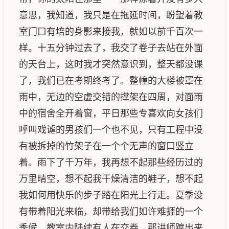
意思，我知道，我只是在拖延时间，盼望着教
室门口有培的身影来接我，就如以前千百次一
样。十五分钟过去了，我交了卷子去站在外面
的天台上，这时我才突然意识到，整天都没课
了，我们已在考期终考了。整幢的大楼被罩在
雨中，无边的空虚交错的撑架在四周，对面雨
中的宿舍全开着窗，平日那些专喜欢向女孩们
呼叫戏谑的男孩们一个也不见，只有工程中没
有被拆掉的竹架子在一个个无声的窗口竖立
着。雨下了千万年，我再想不起那些经历过的
万里晴空，想不起我干燥清洁的鞋子，想不起
我如何用快乐的步子踏在阳光上行走。夏季没
有带着阳光来临，却带给我们如许难捱的一个
季候。教室内陆续有人在交卷，那讲师踱出来