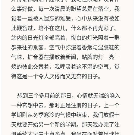
么事好做，每一次清晨的盼望总是在落空，我
觉着一丝被人遗忘的难受，心中从来没有被如
此鞭笞过，培不在这儿，什么都不再光彩了。
站内的日光灯全部亮着，惨白的灯光照着一群
群来往的乘客，空气中弥漫着香烟与湿胶鞋的
气味，扩音器在播放着新闻，站牌的灯一亮一
熄的彼此交替着，我呼吸着这不湿的空气，觉
得这是一个令人厌倦而又无奈的日子。
想到三个多月前的那日，心情就无端的陷入
一种玄想中去，那时正是注册的日子，上一个
学期刚从冬季寒冷的气候中结束，我们放假十
天就要开始另一个新的学期。那天我办完了注
册手续才早晨十点多点，我坐在面对着足球场