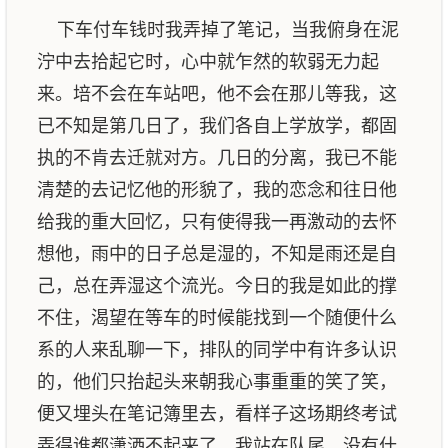
下车付车钱时我弄掉了笔记，当我俯身在泥
泞中去拾起它时，心中就乍然的软弱无力起
来。培不会在车站吧，他不会在那儿等我，这
已不知是第几日了，我们各自上学放学，都固
执的不肯去迁就对方。几日的分离，我已不能
清楚的去记忆他的形貌了，我的恋念和往日他
给我的重大回忆，只有使得我一再激动的去怀
想他，雨中的日子总是湿的，不知是雨还是自
己，总在弄湿这个流光。今日的我是如此的撑
不住，渴望在等车的时候能找到一个随便什么
系的人来乱聊一下，排队的同学中有许多认识
的，他们只抬起头来朝我心事重重的笑了笑，
便又埋头在笔记簿里去，看样子这场期终考试
弄得谁都潇洒不起来了。我站在队尾，没有什