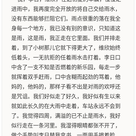
进雨中，我再度完全开放的将自己交给雨水，
没有东西能够拦阻它们。雨点很重的落在我全
身每一个地方，我已没有别的意识，只知道这
是雨，这是雨，我正走在它里面。我们并排走
着，到了小树那儿它就下得更大了，维欣始终
低着头，一无抗拒的任着雨水击打着。李日口
中含了一支不知是否燃着的新乐园，每走一步
就挥着双手赶雨，口中含糊而起劲的骂着，他
妈的，他妈的，那样子看不出是对雨的欢呼还
是咒诅。我们好似走了好久，我好似有生以来
就如此长久的在大雨中走着，车站永远不会到
了。我觉得四周，满溢的已不止是雨水，我好
似行走在一条河里。我湿得眼睛都张不开了，
做个手势叫李日替我拿书，一面用手擦着脸，